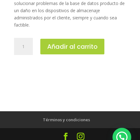
solucionar problemas de la base de datos producto de
un daño en los dispositivos de almacenaje
administrados por el cliente, siempre y cuando sea
factible.
Hora
Añadir al carrito
Mantenimiento
y/o
soporte
de
Base
De
Datos
(
DBA)
cantidad
Términos y condiciones